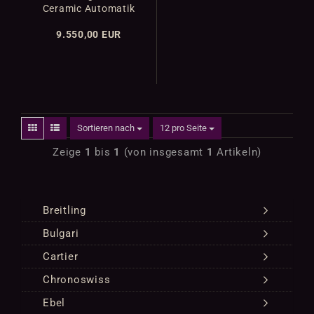
Ceramic Automatik
Ref. 301.SM.1770.RX
9.550,00 EUR
Sortieren nach
12 pro Seite
Zeige
1
bis
1
(von insgesamt
1
Artikeln)
Breitling
Bulgari
Cartier
Chronoswiss
Ebel