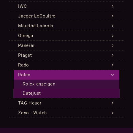
IWC
Jaeger-LeCoultre
Maurice Lacroix
Omega
Panerai
Piaget
Rado
Rolex
Rolex anzeigen
Datejust
TAG Heuer
Zeno - Watch